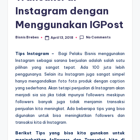
Instagram dengan
Menggunakan IGPost
No Comments
Bisnis Brebes
April 13, 2018
Posted
by
Tips Instagram –
Bagi Pelaku Bisnis menggunakan
Instagram sebagai sarana berjualan adalah salah satu
pilihan yang sangat tepat. Ada 100 juta lebih
penggunanya. Selain itu Instagram juga sangat simpel
hanya mengandalkan foto foto produk dengan caption
yang sederhana. Akan tetapi penjualan di Instagram akan
menjadi sia sia jika tidak mpunyai followers meskipun
followers banyak juga tidak menjamin transaksi
penjualan kita meningkat. Ada beberapa tips yang bisa
digunakan untuk bisa meningkatkan followers dan
transaksi kita di Instagram.
Berikut Tips yang bisa kita gunakan untuk
meningkatkan followers dan Transaksi kita di