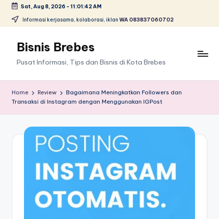
Sat, Aug 8, 2026
-
11:01:43 AM
Skip
Informasi kerjasama, kolaborasi, iklan
WA 083837060702
to
content
Bisnis Brebes
Pusat Informasi, Tips dan Bisnis di Kota Brebes
Home
Review
Bagaimana Meningkatkan Followers dan
Transaksi di Instagram dengan Menggunakan IGPost