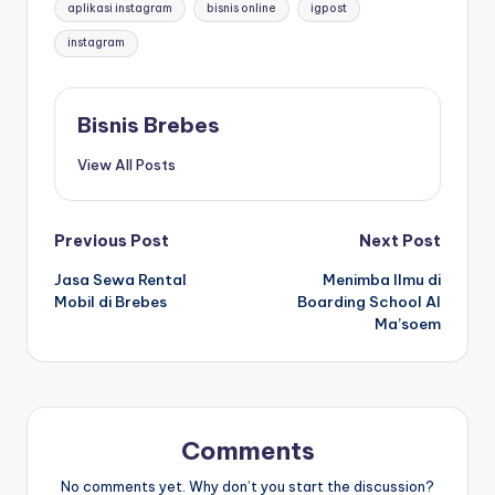
aplikasi instagram
bisnis online
igpost
instagram
Bisnis Brebes
View All Posts
Post
Previous Post
Next Post
Jasa Sewa Rental
Menimba Ilmu di
navigation
Mobil di Brebes
Boarding School Al
Ma’soem
Comments
No comments yet. Why don’t you start the discussion?