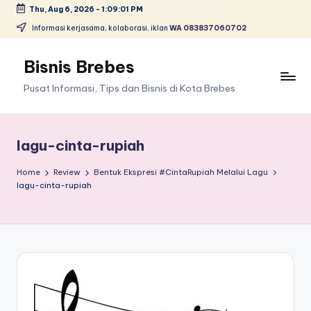
Thu, Aug 6, 2026
-
1:09:01 PM
Skip
Informasi kerjasama, kolaborasi, iklan
WA 083837060702
to
content
Bisnis Brebes
Pusat Informasi, Tips dan Bisnis di Kota Brebes
lagu-cinta-rupiah
Home
Review
Bentuk Ekspresi #CintaRupiah Melalui Lagu
lagu-cinta-rupiah