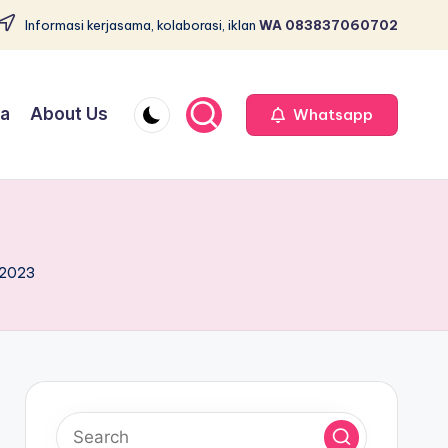
Informasi kerjasama, kolaborasi, iklan
WA 083837060702
ja
About Us
Whatsapp
 2023