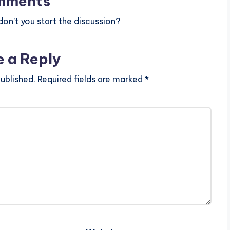
mments
n’t you start the discussion?
e a Reply
ublished.
Required fields are marked
*