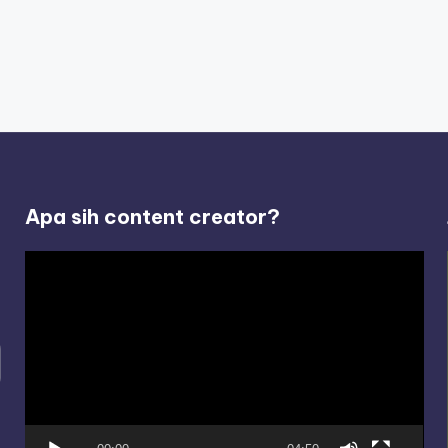
Apa sih content creator?
V
i
d
e
o
P
l