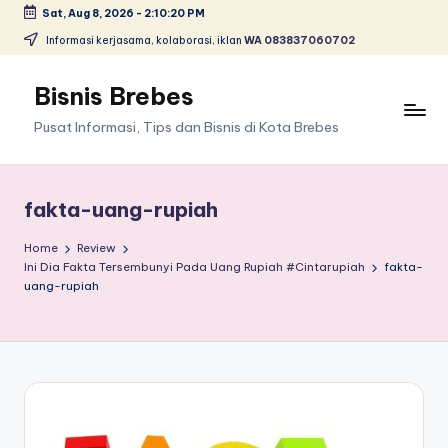
Sat, Aug 8, 2026
-
2:10:20 PM
Skip
Informasi kerjasama, kolaborasi, iklan
WA 083837060702
to
content
Bisnis Brebes
Pusat Informasi, Tips dan Bisnis di Kota Brebes
fakta-uang-rupiah
Home
Review
Ini Dia Fakta Tersembunyi Pada Uang Rupiah #Cintarupiah
fakta-
uang-rupiah