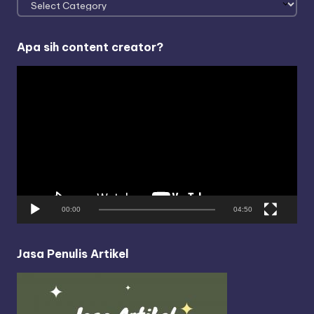
Apa sih content creator?
V
i
d
e
o
P
l
a
y
00:00
04:50
e
r
Jasa Penulis Artikel