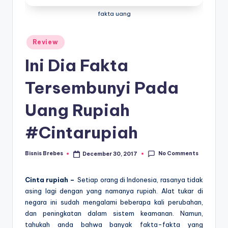
fakta uang
Posted
Review
in
Ini Dia Fakta
Tersembunyi Pada
Uang Rupiah
#Cintarupiah
No Comments
Bisnis Brebes
December 30, 2017
Posted
by
Cinta rupiah –
Setiap orang di Indonesia, rasanya tidak
asing lagi dengan yang namanya rupiah. Alat tukar di
negara ini sudah mengalami beberapa kali perubahan,
dan peningkatan dalam sistem keamanan. Namun,
tahukah anda bahwa banyak fakta-fakta yang