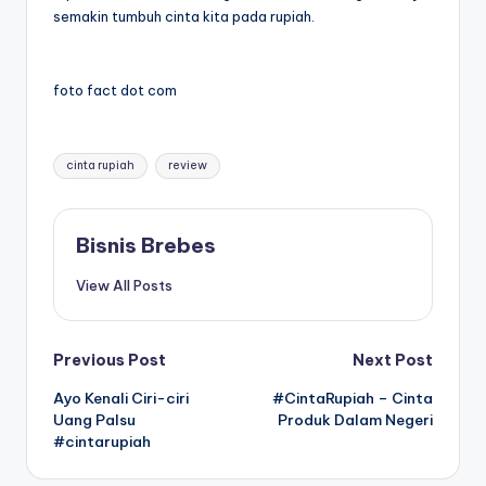
semakin tumbuh cinta kita pada rupiah.
foto fact dot com
Tags:
cinta rupiah
review
Bisnis Brebes
View All Posts
Post
Previous Post
Next Post
Ayo Kenali Ciri-ciri
#CintaRupiah – Cinta
navigation
Uang Palsu
Produk Dalam Negeri
#cintarupiah