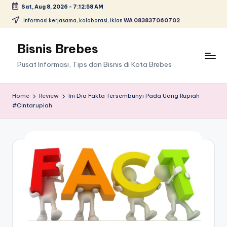
Sat, Aug 8, 2026
-
7:12:59 AM
Skip
Informasi kerjasama, kolaborasi, iklan
WA 083837060702
to
content
Bisnis Brebes
Pusat Informasi, Tips dan Bisnis di Kota Brebes
Home
Review
Ini Dia Fakta Tersembunyi Pada Uang Rupiah
#Cintarupiah