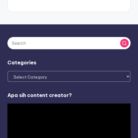
Categories
Categories
Apa sih content creator?
V
i
d
e
o