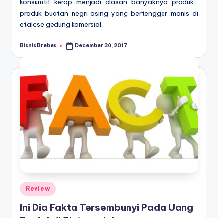
konsumtif kerap menjadi alasan banyaknya produk-
produk buatan negri asing yang bertengger manis di
etalase gedung komersial.
Bisnis Brebes
December 30, 2017
Posted
by
Posted
Review
in
Ini Dia Fakta Tersembunyi Pada Uang