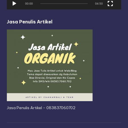
y
00:00
04:50
e
r
Jasa Penulis Artikel
Jasa Penulis Artikel - 083837060702