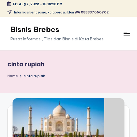
Fri, Aug 7, 2026
-
10:15:29 PM
Skip
Informasi kerjasama, kolaborasi, iklan
WA 083837060702
to
content
Bisnis Brebes
Pusat Informasi, Tips dan Bisnis di Kota Brebes
cinta rupiah
Home
cinta rupiah