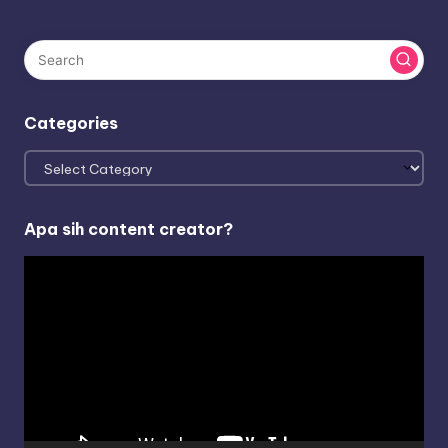
Categories
Categories
Apa sih content creator?
V
i
d
e
o
P
l
a