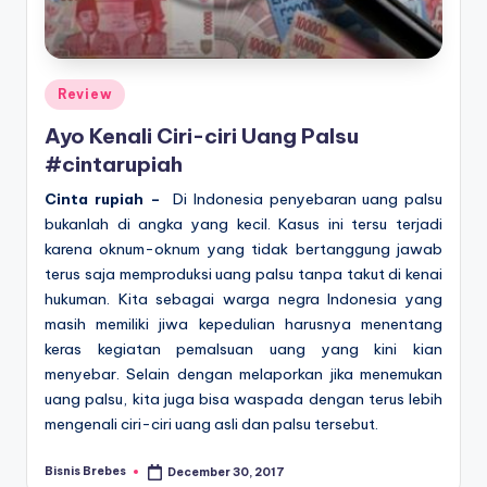
Posted
Review
in
Ayo Kenali Ciri-ciri Uang Palsu
#cintarupiah
Cinta rupiah –
Di Indonesia penyebaran uang palsu
bukanlah di angka yang kecil. Kasus ini tersu terjadi
karena oknum-oknum yang tidak bertanggung jawab
terus saja memproduksi uang palsu tanpa takut di kenai
hukuman. Kita sebagai warga negra Indonesia yang
masih memiliki jiwa kepedulian harusnya menentang
keras kegiatan pemalsuan uang yang kini kian
menyebar. Selain dengan melaporkan jika menemukan
uang palsu, kita juga bisa waspada dengan terus lebih
mengenali ciri-ciri uang asli dan palsu tersebut.
Bisnis Brebes
December 30, 2017
Posted