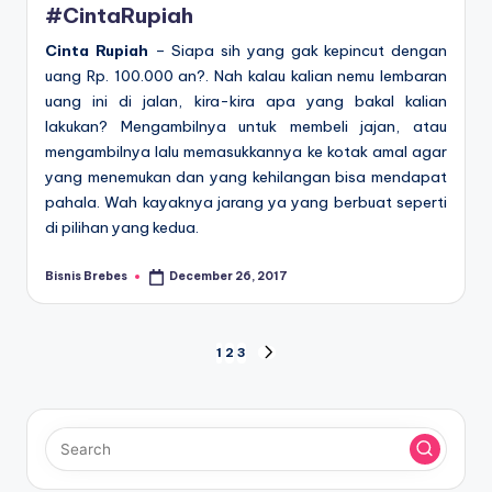
#CintaRupiah
Cinta Rupiah
– Siapa sih yang gak kepincut dengan
uang Rp. 100.000 an?. Nah kalau kalian nemu lembaran
uang ini di jalan, kira-kira apa yang bakal kalian
lakukan? Mengambilnya untuk membeli jajan, atau
mengambilnya lalu memasukkannya ke kotak amal agar
yang menemukan dan yang kehilangan bisa mendapat
pahala. Wah kayaknya jarang ya yang berbuat seperti
di pilihan yang kedua.
Bisnis Brebes
December 26, 2017
Posted
by
Posts
1
2
3
NEXT
PAGE
pagination