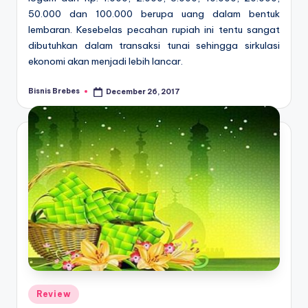
50.000 dan 100.000 berupa uang dalam bentuk
lembaran. Kesebelas pecahan rupiah ini tentu sangat
dibutuhkan dalam transaksi tunai sehingga sirkulasi
ekonomi akan menjadi lebih lancar.
Bisnis Brebes
December 26, 2017
Posted
by
Posted
Review
in