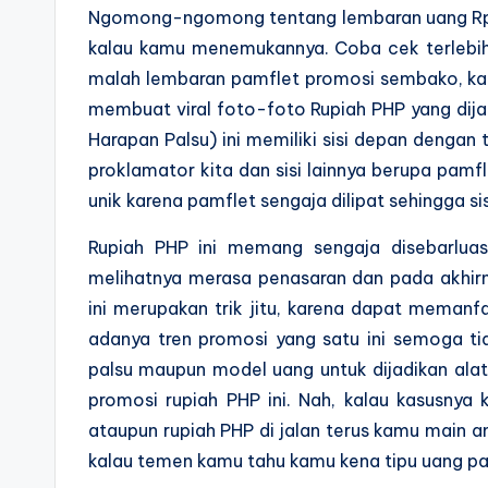
Ngomong-ngomong tentang lembaran uang Rp. 10
kalau kamu menemukannya. Coba cek terlebih
malah lembaran pamflet promosi sembako, kare
membuat viral foto-foto Rupiah PHP yang dij
Harapan Palsu) ini memiliki sisi depan dengan
proklamator kita dan sisi lainnya berupa pamf
unik karena pamflet sengaja dilipat sehingga sis
Rupiah PHP ini memang sengaja disebarlua
melihatnya merasa penasaran dan pada akhir
ini merupakan trik jitu, karena dapat memanf
adanya tren promosi yang satu ini semoga t
palsu maupun model uang untuk dijadikan al
promosi rupiah PHP ini. Nah, kalau kasusnya
ataupun rupiah PHP di jalan terus kamu main a
kalau temen kamu tahu kamu kena tipu uang pal