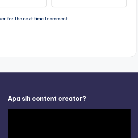
ser for the next time I comment.
Apa sih content creator?
V
i
d