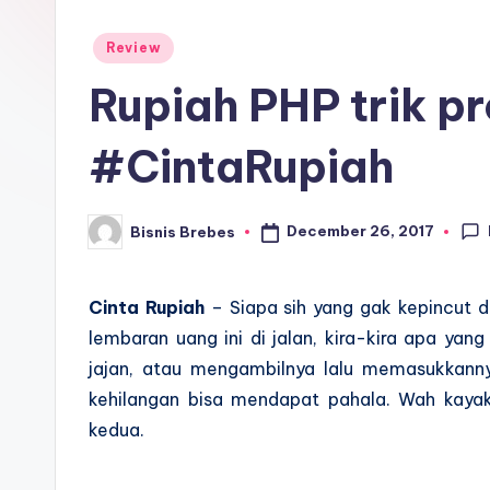
Posted
Review
in
Rupiah PHP trik p
#CintaRupiah
December 26, 2017
Bisnis Brebes
Posted
by
Cinta Rupiah
– Siapa sih yang gak kepincut d
lembaran uang ini di jalan, kira-kira apa ya
jajan, atau mengambilnya lalu memasukkan
kehilangan bisa mendapat pahala. Wah kayakn
kedua.