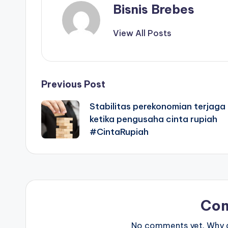
Bisnis Brebes
View All Posts
Post
Previous Post
Stabilitas perekonomian terjaga
navigation
ketika pengusaha cinta rupiah
#CintaRupiah
Co
No comments yet. Why do