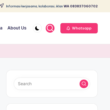
Informasi kerjasama, kolaborasi, iklan
WA 083837060702
ja
About Us
Whatsapp