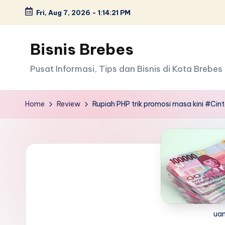
Fri, Aug 7, 2026
-
1:14:21 PM
Skip
to
Bisnis Brebes
content
Pusat Informasi, Tips dan Bisnis di Kota Brebes
Home
Review
Rupiah PHP trik promosi masa kini #Cin
uan