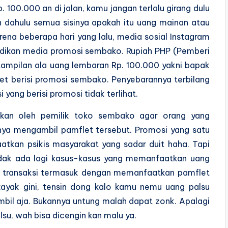
0.000 an di jalan, kamu jangan terlalu girang dulu
 dahulu semua sisinya apakah itu uang mainan atau
na beberapa hari yang lalu, media sosial Instagram
adikan media promosi sembako. Rupiah PHP (Pemberi
 tampilan ala uang lembaran Rp. 100.000 yakni bapak
let berisi promosi sembako. Penyebarannya terbilang
i yang berisi promosi tidak terlihat.
skan oleh pemilik toko sembako agar orang yang
nya mengambil pamflet tersebut. Promosi yang satu
aatkan psikis masyarakat yang sadar duit haha. Tapi
idak ada lagi kasus-kasus yang memanfaatkan uang
at transaksi termasuk dengan memanfaatkan pamflet
 kayak gini, tensin dong kalo kamu nemu uang palsu
mbil aja. Bukannya untung malah dapat zonk. Apalagi
su, wah bisa dicengin kan malu ya.