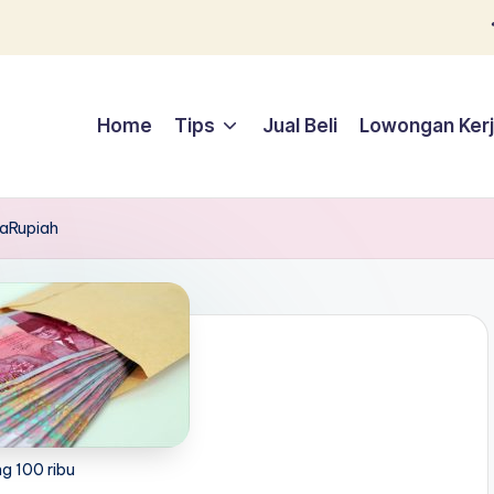
Home
Tips
Jual Beli
Lowongan Ker
taRupiah
g 100 ribu