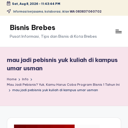
Sat, Aug 8, 2026
-
11:43:44 PM
Skip
Informasi kerjasama, kolaborasi, iklan
WA 083837060702
to
content
Bisnis Brebes
Pusat Informasi, Tips dan Bisnis di Kota Brebes
mau jadi pebisnis yuk kuliah di kampus
umar usman
Home
Info
Mau Jadi Pebisnis? Yuk, Kamu Harus Coba Program Bisnis 1 Tahun Ini
mau jadi pebisnis yuk kuliah di kampus umar usman