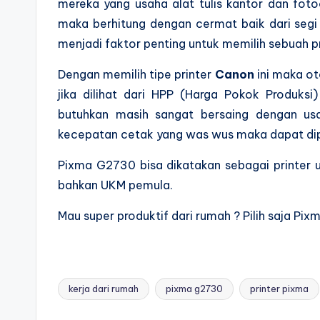
mereka yang usaha alat tulis kantor dan fot
maka berhitung dengan cermat baik dari segi 
menjadi faktor penting untuk memilih sebuah p
Dengan memilih tipe printer
Canon
ini maka o
jika dilihat dari HPP (Harga Pokok Produksi) 
butuhkan masih sangat bersaing dengan usa
kecepatan cetak yang was wus maka dapat dip
Pixma G2730 bisa dikatakan sebagai printer
bahkan UKM pemula.
Mau super produktif dari rumah ? Pilih saja Pi
kerja dari rumah
pixma g2730
printer pixma
Tags: