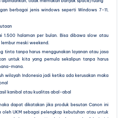
h dipindahkan, tidak memakan banyak space/ruang
an berbagai jenis windows seperti Windows 7-11,
jutaan
i 1.500 halaman per bulan. Bisa dibawa slow atau
s lembur meski weekend.
ng tinta tanpa harus menggunakan layanan atau jasa
hkan untuk kita yang pemula sekalipun tanpa harus
emana-mana.
uh wilayah Indonesia jadi ketika ada kerusakan maka
onal
hasil kanibal atau kualitas abal-abal
 maka dapat dikatakan jika produk besutan Canon ini
 oleh UKM sebagai pelengkap kebutuhan atau untuk