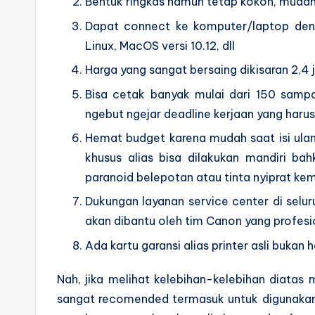
Bentuk ringkas namun tetap kokoh, muda
Dapat connect ke komputer/laptop deng
Linux, MacOS versi 10.12, dll
Harga yang sangat bersaing dikisaran 2,4 
Bisa cetak banyak mulai dari 150 sampa
ngebut ngejar deadline kerjaan yang haru
Hemat budget karena mudah saat isi ula
khusus alias bisa dilakukan mandiri ba
paranoid belepotan atau tinta nyiprat k
Dukungan layanan service center di selur
akan dibantu oleh tim Canon yang profesi
Ada kartu garansi alias printer asli bukan 
Nah, jika melihat kelebihan-kelebihan diatas
sangat recomended termasuk untuk digunakan