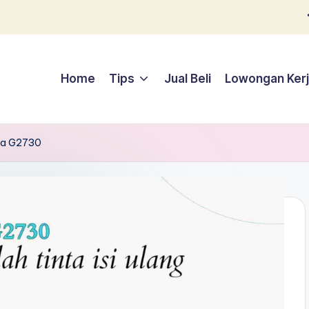
Home
Tips
Jual Beli
Lowongan Ker
xma G2730