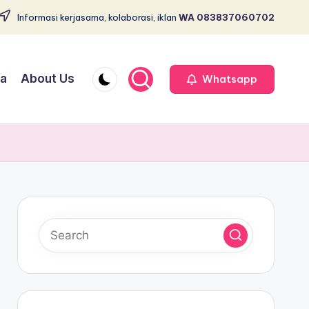
Informasi kerjasama, kolaborasi, iklan
WA 083837060702
ja
About Us
Whatsapp