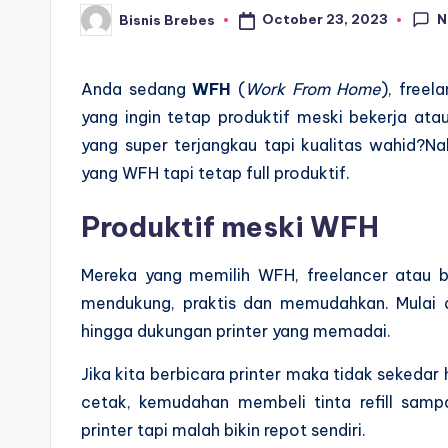
N
October 23, 2023
Bisnis Brebes
Posted
by
Anda sedang
WFH
(
Work From Home
), free
yang ingin tetap produktif meski bekerja at
yang super terjangkau tapi kualitas wahid?Nah
yang WFH tapi tetap full produktif.
Produktif meski WFH
Mereka yang memilih WFH, freelancer atau 
mendukung, praktis dan memudahkan. Mulai d
hingga dukungan printer yang memadai.
Jika kita berbicara printer maka tidak sekeda
cetak, kemudahan membeli tinta refill sa
printer tapi malah bikin repot sendiri.