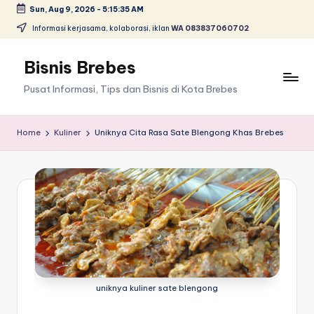
Sun, Aug 9, 2026
-
5:15:35 AM
Skip
Informasi kerjasama, kolaborasi, iklan
WA 083837060702
to
content
Bisnis Brebes
Pusat Informasi, Tips dan Bisnis di Kota Brebes
Home
Kuliner
Uniknya Cita Rasa Sate Blengong Khas Brebes
uniknya kuliner sate blengong