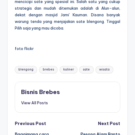
mencicipi sate yang spesial ini. Salah satu yang cukup
strategis dan mudah ditemukan adalah di Alun-alun,
dekat dengan masjid Jami’ Kauman. Disana banyak
warung tenda yang menjajakan sate blengong. Tinggal
Pilih saja yang mau dicoba.
foto flickr
Tags:
blengong
brebes
kuliner
sate
wisata
Bisnis Brebes
View All Posts
Post
Previous Post
Next Post
Bagaimana cara
Pesona Alam Ranto