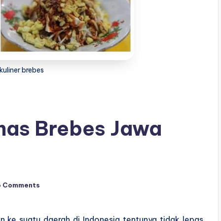
kuliner brebes
has Brebes Jawa
o Comments
n ke suatu daerah di Indonesia tentunya tidak lepas