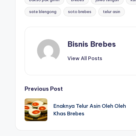
Tags:
sate blengong
soto brebes
telur asin
Bisnis Brebes
View All Posts
Post
Previous Post
navigation
Enaknya Telur Asin Oleh Oleh
Khas Brebes