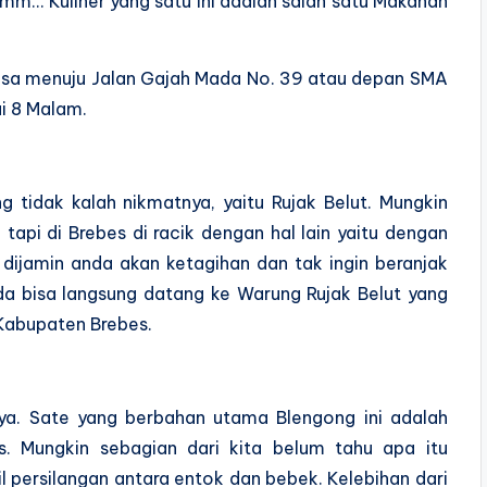
… Kuliner yang satu ini adalah salah satu Makanan
isa menuju Jalan Gajah Mada No. 39 atau depan SMA
ai 8 Malam.
g tidak kalah nikmatnya, yaitu Rujak Belut. Mungkin
 tapi di Brebes di racik dengan hal lain yaitu dengan
, dijamin anda akan ketagihan dan tak ingin beranjak
a bisa langsung datang ke Warung Rujak Belut yang
Kabupaten Brebes.
ya. Sate yang berbahan utama Blengong ini adalah
is. Mungkin sebagian dari kita belum tahu apa itu
l persilangan antara entok dan bebek. Kelebihan dari