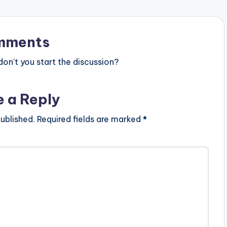
mments
n’t you start the discussion?
e a Reply
ublished.
Required fields are marked
*