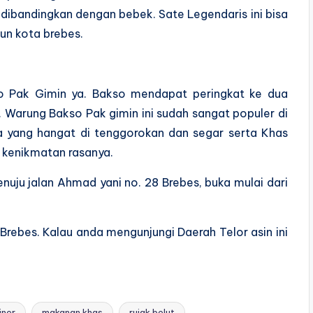
 dibandingkan dengan bebek. Sate Legendaris ini bisa
un kota brebes.
o Pak Gimin ya. Bakso mendapat peringkat ke dua
a. Warung Bakso Pak gimin ini sudah sangat populer di
a yang hangat di tenggorokan dan segar serta Khas
kenikmatan rasanya.
uju jalan Ahmad yani no. 28 Brebes, buka mulai dari
Brebes. Kalau anda mengunjungi Daerah Telor asin ini
iner
makanan khas
rujak belut