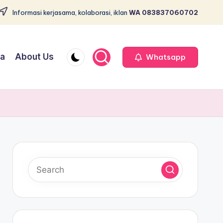
Informasi kerjasama, kolaborasi, iklan
WA 083837060702
ja
About Us
Whatsapp