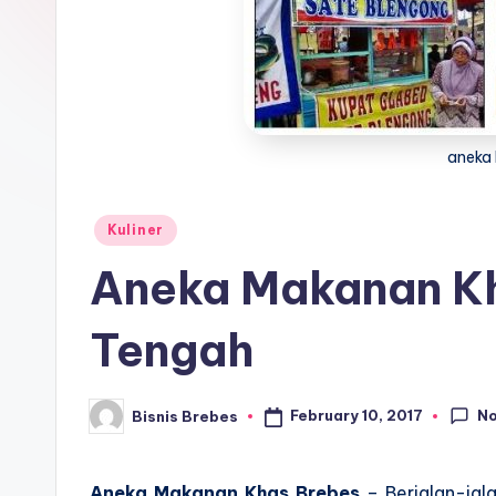
aneka 
Posted
Kuliner
in
Aneka Makanan K
Tengah
N
February 10, 2017
Bisnis Brebes
Posted
by
Aneka Makanan Khas Brebes
– Berjalan-jala