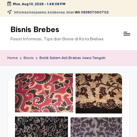
Mon, Aug 10, 2026
-
1:48:09 PM
Skip
Informasi kerjasama, kolaborasi, iklan
WA 083837060702
to
content
Bisnis Brebes
Pusat Informasi, Tips dan Bisnis di Kota Brebes
Home
Bisnis
Batik Salem Asli Brebes Jawa Tengah